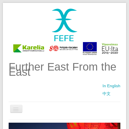
Further East From the
East
In English
中文
FEFE-HANKE