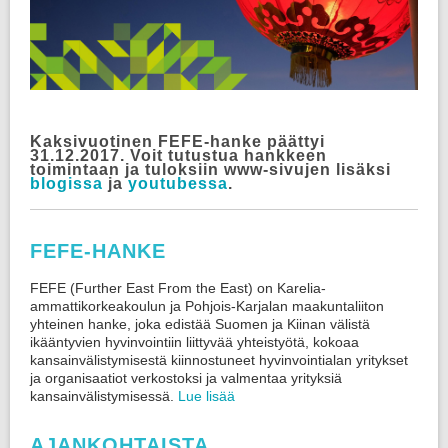
YHTEISTYÖVERKOSTO
HYÖDYT
TIETOA KIINASTA
AJANKOHTAISTA
Kaksivuotinen FEFE-hanke päättyi
OTA YHTEYTTÄ
31.12.2017. Voit tutustua hankkeen
toimintaan ja tuloksiin www-sivujen lisäksi
blogissa
ja
youtubessa
.
FEFE-HANKE
FEFE (Further East From the East) on Karelia-
ammattikorkeakoulun ja Pohjois-Karjalan maakuntaliiton
yhteinen hanke, joka edistää Suomen ja Kiinan välistä
ikääntyvien hyvinvointiin liittyvää yhteistyötä, kokoaa
kansainvälistymisestä kiinnostuneet hyvinvointialan yritykset
ja organisaatiot verkostoksi ja valmentaa yrityksiä
kansainvälistymisessä.
Lue lisää
AJANKOHTAISTA