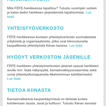
Mitä FEFE-hankkeessa tapahtuu? Tutustu uusimpiin uutisiin
ja katso tiedot hankkeen järjestämistä tapahtumista.
Lue
lisää
YHTEISTYÖVERKOSTO
FEFE-hankkeessa kootaan yhteistyöverkosto suomalaisista
yrityksistä ja organisaatioista, jotka ovat kiinnostuneita
kaupallisesta yhteistyöstä Kiinan kanssa.
Lue lisää
HYÖDYT VERKOSTON JÄSENILLE
FEFE-hankkeen yhteistyöverkoston jäsenet saavat hankkeen
avulla mm. lisää näkyvyyttä, kansainvälisyysosaamista sekä
uusia yhteistyökumppaneita liiketoiminnan kehittämiseksi.
Lue lisää
TIETOA KIINASTA
Kansainvälisessä kaupankäynnissä on tärkeää tuntea
kohdemaan tausta, tavat ja kulttuuri. Tutustu Kiinan tavoista